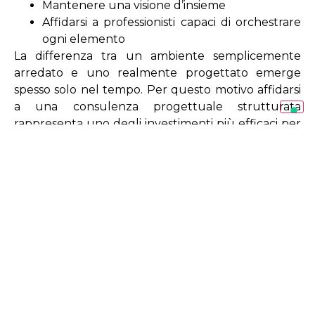
Mantenere una visione d’insieme
Affidarsi a professionisti capaci di orchestrare
ogni elemento
La differenza tra un ambiente semplicemente
arredato e uno realmente progettato emerge
spesso solo nel tempo. Per questo motivo affidarsi
a una consulenza progettuale strutturata
rappresenta uno degli investimenti più efficaci per
ridurre errori, ottimizzare risorse e aumentare la
qualità finale del risultato.
SAG’80, con i suoi showroom
e la sua
consulenza progettuale, accompagna il cliente in
un percorso completo: dalla visione iniziale alla
scelta dei materiali, dagli arredi alla luce, fino alla
realizzazione finale.
Conclusione