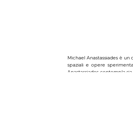
Michael Anastassiades è un d
spaziali e opere sperimentali
Anastassiades contempla sia la
vivido e sfumato tra improvvis
ha concepito luci, mobili e o
funzioni. Il suo lavoro trae is
arcaici della nativa Cipro, al
trasforma un ricco insieme di