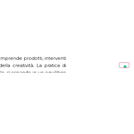
omprende prodotti, interventi
ella creatività. La pratica di
lo, si espande in un equilibrio
di oltre 20 anni, Anastassiades
osa di tecnologia, materiali e
ici. Dalla natura ai riferimenti
 vita quotidiana, Anastassiades
enza tempo.