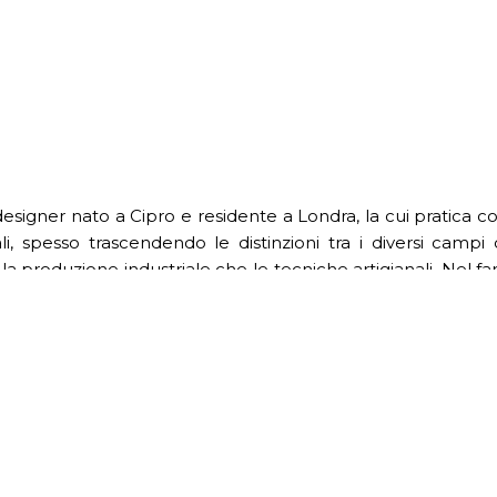
esigner nato a Cipro e residente a Londra, la cui pratica c
, spesso trascendendo le distinzioni tra i diversi campi d
 produzione industriale che le tecniche artigianali. Nel far
azione e struttura, controllo e intuizione. Con una carriera 
ggetti caratterizzati da un’interpretazione poetica ma rigor
pirazione da molte fonti, che distilla in strutture pure e sempl
la storia del Modernismo, ai ricordi personali, all’arte e alla
 riferimenti diversi in un vocabolario di forme e strutture s