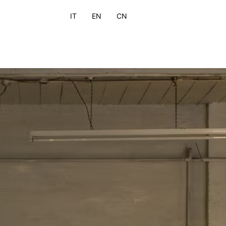
IT
EN
CN