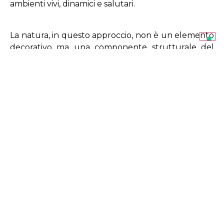
ambienti vivi, dinamici e salutari.
La natura, in questo approccio, non è un elemento
decorativo ma una componente strutturale del
progetto, capace di definire spazio, atmosfera e
qualità dell’esperienza abitativa.
La presenza del verde migliora la qualità dell’aria,
riduce lo stress e aumenta la percezione di
benessere.
Nei progetti più avanzati, la natura è parte
integrante della struttura: serre bioclimatiche, patii
interni, sistemi di ventilazione naturale e soluzioni
che favoriscono la biodiversità domestica.
5. Errori comuni nel design naturale
Uno degli errori più frequenti è utilizzare la natura
come semplice decorazione. Qualche pianta non