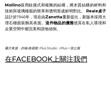
Mollino
採用鉸接式和複雜的結構，將木質結構的材料和
技術與玻璃檯面的簡單和透明形成鮮明對比。
Reale
桌子
設計於1946年，現在由
Zanotta
重新提出，新版本採用大
理石檯面裝飾其表面。
這件物品的優雅
使其在私人環境和
企業空間中都完美和諧地傾倒。
圖片來源：約翰·路易斯; Plus Studio（Plus一室公寓
在FACEBOOK上關注我們