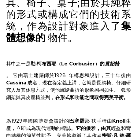
具、椅子、桌子;由於其純粹
的形式或構成它們的技術系
統，作為設計對象進入了
集
體想像的
物件。
其中之一是
勒·柯布西耶（Le Corbusier）的
貴妃椅
。 它由瑞士建築師於1928 年構思和設計，三十年後由
Cassina
成名，現在從定義上講，它就是長躺椅。仔細研
究人及其休息方式，使他蜿蜒曲折的形象栩栩如生。 弧形
鋼架與真皮座椅並列，
在形式和功能之間取得完美平衡。
為1929年國際博覽會設計的
巴塞羅那
扶手椅由
Knoll
生
產，立即成為現代運動的標誌。
它的優雅，由其
輕盈和彎
曲結構的簡單性賦予，完美地遵循了其作者
密斯·凡·德·羅