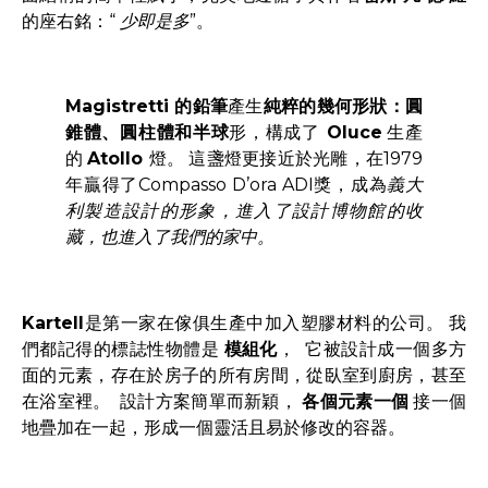
的座右銘：“
少即是多
”。
Magistretti 的鉛筆
產生
純粹的幾何形狀：圓
錐體、圓柱體和半球
形，構成了
Oluce
生產
的
Atollo
燈。 這盞燈更接近於光雕，在1979
年贏得了Compasso D’ora ADI獎，成為
義大
利
製造
設計的形象，進入了設計博物館的收
藏，也進入了我們的家中。
Kartell
是第一家在傢俱生產中加入塑膠材料的公司。 我
們都記得的標誌性物體是
模組化
， 它被設計成一個多方
面的元素，存在於房子的所有房間，從臥室到廚房，甚至
在浴室裡。 設計方案簡單而新穎，
各個元素一個
接一個
地疊加在一起，形成一個靈活且易於修改的容器。