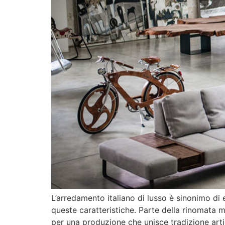
L’arredamento italiano di lusso è sinonimo di 
queste caratteristiche. Parte della rinomata m
per una produzione che unisce tradizione arti