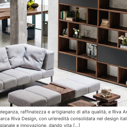
eleganza, raffinatezza e artigianato di alta qualità, e Riva 
arca Riva Design, con un’eredità consolidata nel design itali
gianale e innovazione, dando vita […]