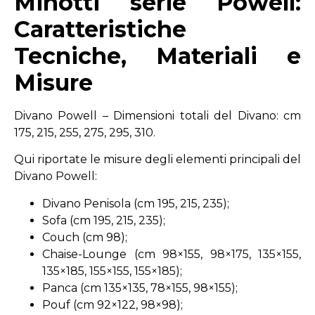
Minotti serie Powell:
Caratteristiche
Tecniche, Materiali e
Misure
Divano Powell – Dimensioni totali del Divano: cm
175, 215, 255, 275, 295, 310.
Qui riportate le misure degli elementi principali del
Divano Powell:
Divano Penisola (cm 195, 215, 235);
Sofa (cm 195, 215, 235);
Couch (cm 98);
Chaise-Lounge (cm 98×155, 98×175, 135×155,
135×185, 155×155, 155×185);
Panca (cm 135×135, 78×155, 98×155);
Pouf (cm 92×122, 98×98);