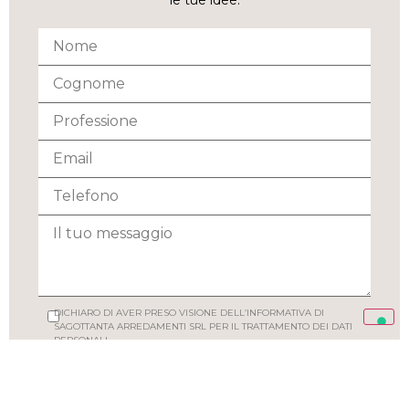
le tue idee.
DICHIARO DI AVER PRESO VISIONE DELL’INFORMATIVA DI
SAGOTTANTA ARREDAMENTI SRL PER IL TRATTAMENTO DEI DATI
PERSONALI
ACCONSENTO A RICEVERE NEWSLETTER, EMAIL, MAILING LIST
PROMOZIONALI/COMMERCI ALI DI SAGOTTANTA ARREDAMENTI
SRL