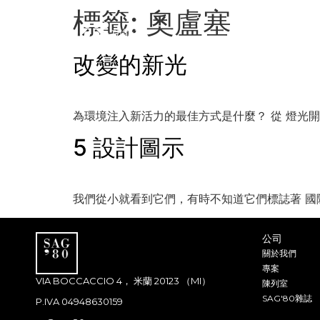
標籤:
奧盧塞
功能表
改變的新光
為環境注入新活力的最佳方式是什麼？ 從 燈光開
5 設計圖示
我們從小就看到它們，有時不知道它們標誌著 國際
公司
關於我們
專案
VIA BOCCACCIO 4， 米蘭 20123 （MI）
陳列室
SAG'80雜誌
P.IVA 04948630159