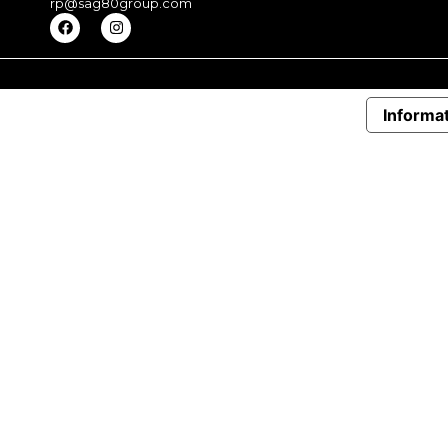
rp@sag80group.com
Informat