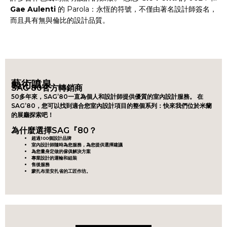
Gae Aulenti
的 Parola：永恆的符號，不僅由著名設計師簽名，
而且具有無與倫比的設計品質。
藝術噴泉
SAG'80官方轉銷商
50多年來，SAG’80一直為個人和設計師提供優質的室內設計服務。 在
SAG’80，您可以找到適合您室內設計項目的整個系列：快來我們位於米蘭
的展廳探索吧！
為什麼選擇SAG『80？
超過100個設計品牌
室內設計師隨時為您服務，為您提供選擇建議
為您量身定做的傢俱解決方案
專業設計的運輸和組裝
售後服務
蒙扎布里安扎省的工匠作坊。