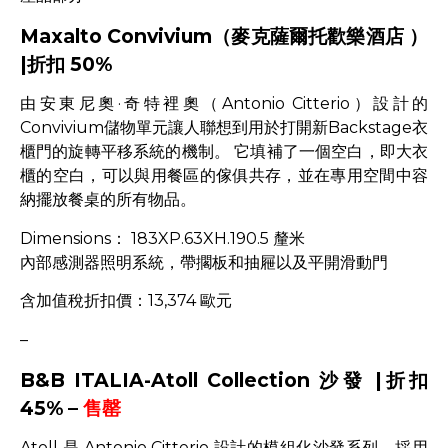
Maxalto Convivium（麥克薩爾托歡樂酒店 ）
|折扣 50%
由安東尼奧·奇特裡奧（Antonio Citterio）設計的
Convivium儲物單元讓人聯想到用於打開新Backstage衣
櫃門的旋轉平移系統的機制。 它填補了一個空白，即大衣
櫃的空白，可以與用餐區的傢俱共存，並在專用空間中容
納擺放餐桌的所有物品。
Dimensions： 183XP.63XH.190.5 釐米
內部感測器照明系統，帶擱板和抽屜以及平開滑動門
含加值稅折扣價：13,374 歐元
–
B&B ITALIA-Atoll Collection 沙發 |折扣
45% –
售罄
Atoll 是 Antonio Citterio 設計的模組化沙發系列，採用